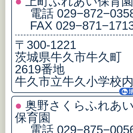
●
上町ふれあい保育
電話 029−872−035
FAX 029−871−171
〒300‐1221
茨城県牛久市牛久町
2619番地
牛久市立牛久小学校
●
奥野さくらふれあ
保育園
電話 029−875−005