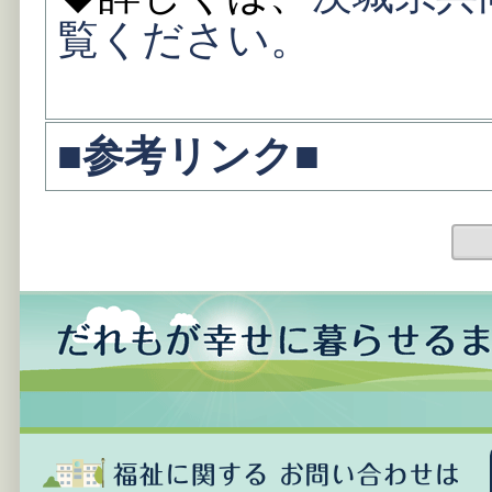
覧ください。
■参考リンク■
前